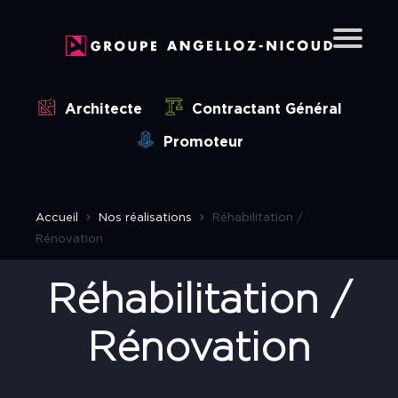
Qui sommes-nous ?
Nos réalisations
Architecte
Contractant Général
Bâtiments industriels
Promoteur
Bureaux
Parcs d’activités
Accueil
Nos réalisations
Réhabilitation /
Immeubles collectifs
Rénovation
Lotissements
Maisons contemporaines
Réhabilitation /
Réhabilitation / Rénovation
Rénovation
Aménagement intérieur
Chalets