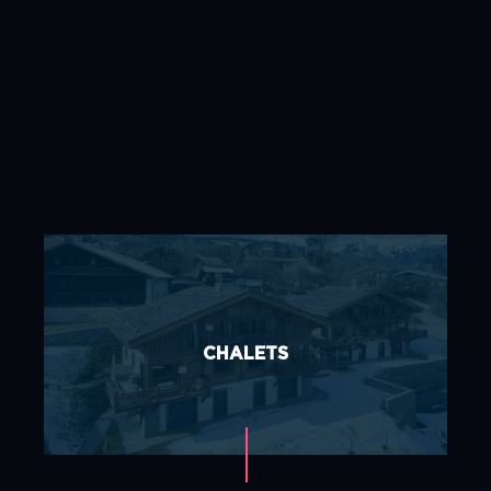
Contact
Accueil
Architecte
Contact
Contractant Général
Mentions légales
Nos réalisations
Plan du site
CHALETS
Politique de confidentialité
Promoteur
Qui sommes-nous ?