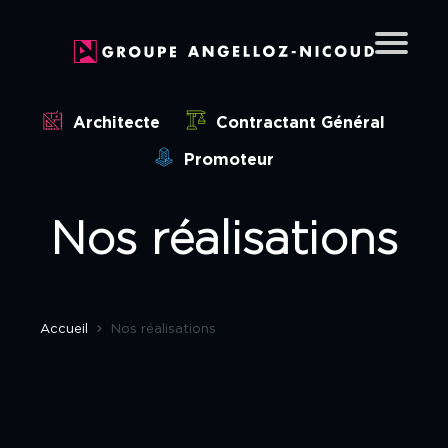
Qui sommes-nous ?
Nos réalisations
Architecte
Contractant Général
Bâtiments industriels
Promoteur
Bureaux
Parcs d’activités
Nos réalisations
Immeubles collectifs
Lotissements
Maisons contemporaines
Accueil
Nos réalisations
Réhabilitation / Rénovation
Aménagement intérieur
Chalets